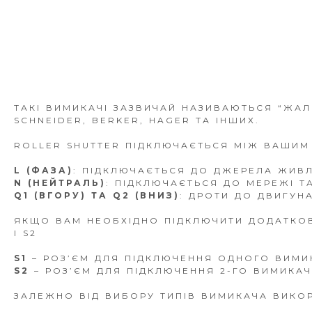
ТАКІ ВИМИКАЧІ ЗАЗВИЧАЙ НАЗИВАЮТЬСЯ “ЖАЛЮ
SCHNEIDER, BERKER, HAGER ТА ІНШИХ.
ROLLER SHUTTER ПІДКЛЮЧАЄТЬСЯ МІЖ ВАШИМ
L (ФАЗА)
: ПІДКЛЮЧАЄТЬСЯ ДО ДЖЕРЕЛА ЖИВ
N (НЕЙТРАЛЬ)
: ПІДКЛЮЧАЄТЬСЯ ДО МЕРЕЖІ Т
Q1 (ВГОРУ) ТА Q2 (ВНИЗ)
: ДРОТИ ДО ДВИГУН
ЯКЩО ВАМ НЕОБХІДНО ПІДКЛЮЧИТИ ДОДАТКО
І S2
S1
– РОЗ’ЄМ ДЛЯ ПІДКЛЮЧЕННЯ ОДНОГО ВИМИ
S2
– РОЗ’ЄМ ДЛЯ ПІДКЛЮЧЕННЯ 2-ГО ВИМИКАЧ
ЗАЛЕЖНО ВІД ВИБОРУ ТИПІВ ВИМИКАЧА ВИКОР