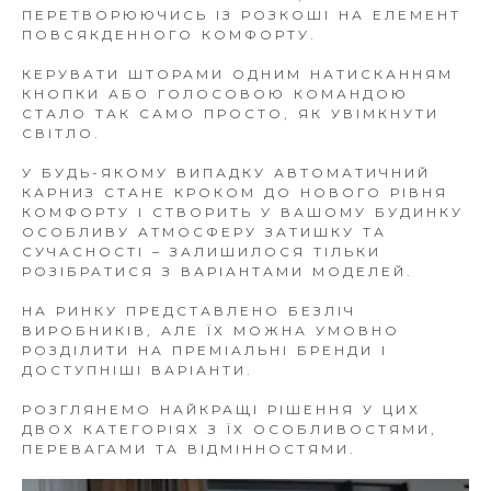
ПЕРЕТВОРЮЮЧИСЬ ІЗ РОЗКОШІ НА ЕЛЕМЕНТ
ПОВСЯКДЕННОГО КОМФОРТУ.
КЕРУВАТИ ШТОРАМИ ОДНИМ НАТИСКАННЯМ
КНОПКИ АБО ГОЛОСОВОЮ КОМАНДОЮ
СТАЛО ТАК САМО ПРОСТО, ЯК УВІМКНУТИ
СВІТЛО.
У БУДЬ-ЯКОМУ ВИПАДКУ АВТОМАТИЧНИЙ
КАРНИЗ СТАНЕ КРОКОМ ДО НОВОГО РІВНЯ
КОМФОРТУ І СТВОРИТЬ У ВАШОМУ БУДИНКУ
ОСОБЛИВУ АТМОСФЕРУ ЗАТИШКУ ТА
СУЧАСНОСТІ – ЗАЛИШИЛОСЯ ТІЛЬКИ
РОЗІБРАТИСЯ З ВАРІАНТАМИ МОДЕЛЕЙ.
НА РИНКУ ПРЕДСТАВЛЕНО БЕЗЛІЧ
ВИРОБНИКІВ, АЛЕ ЇХ МОЖНА УМОВНО
РОЗДІЛИТИ НА ПРЕМІАЛЬНІ БРЕНДИ І
ДОСТУПНІШІ ВАРІАНТИ.
РОЗГЛЯНЕМО НАЙКРАЩІ РІШЕННЯ У ЦИХ
ДВОХ КАТЕГОРІЯХ З ЇХ ОСОБЛИВОСТЯМИ,
ПЕРЕВАГАМИ ТА ВІДМІННОСТЯМИ.