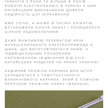
ГАРАНТІЯ 3 РОКИ ТА БІЛЬШЕ 8 РОКІВ
РОБОТИ ELECTROKARNIZ В УКРАЇНІ З ЦИМ
КИТАЙСЬКИМ ВИРОБНИКОМ ДОВЕЛИ
НАДІЙНІСТЬ ЦІЄЇ МІРКУВАННЯ.
ВЖЕ СОТНІ, А МОЖЕ Й ТИСЯЧІ КЛІЄНТІВ,
ВСТАНОВИЛИ DOOYA SMART І ЗАЛИШИЛИСЯ
ЦІЛКОМ ЗАДОВОЛЕНИМИ.
ДУЖЕ ВАЖЛИВОЮ ПЕРЕВАГОЮ КРІМ
ФУНКЦІОНАЛЬНОГО ЕЛЕКТРОПРИВОДА Є
ШИНА, ЩО ВИГОТОВЛЯЄТЬСЯ НАМИ, З
ІНДИВІДУАЛЬНИМ ПОСИЛЕНИМ
НАПОВНЕННЯМ (ВІДМІННИЙ ВІД УСІХ
КИТАЙСЬКИХ МОДЕЛЕЙ НА РИНКУ УКРАЇНИ).
НАДІЙНИЙ ПРОФІЛЬ КАРНИЗА ДЛЯ ШТОР
СКЛАДАЄТЬСЯ З ТОВСТОСТІННОГО
ВЛЮМІНІЄВОГО КАРНИЗА, ЯКИЙ Є ПОВНОЮ
РЕПЛІКОЮ ПРОФІЛЮ SOMFY (ФРАНЦІЯ);