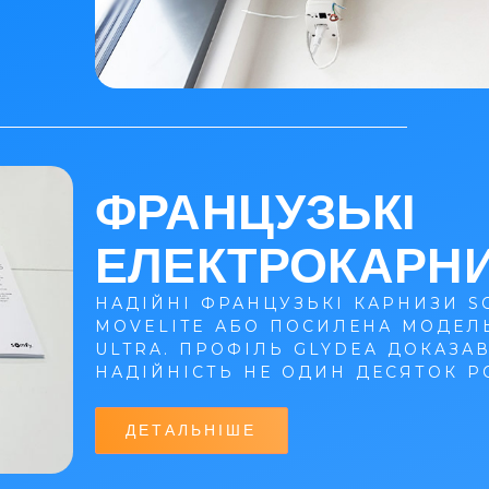
ФРАНЦУЗЬКІ
ЕЛЕКТРОКАРН
НАДІЙНІ ФРАНЦУЗЬКІ КАРНИЗИ S
MOVELITE АБО ПОСИЛЕНА МОДЕЛ
ULTRA. ПРОФІЛЬ GLYDEA ДОКАЗА
НАДІЙНІСТЬ НЕ ОДИН ДЕСЯТОК РО
ДЕТАЛЬНІШЕ