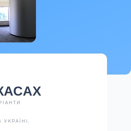
РКАСАХ
РІАНТИ
 УКРАЇНІ.