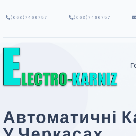
(063)7466757
(063)7466757
Г
Автоматичні К
У Черкасах