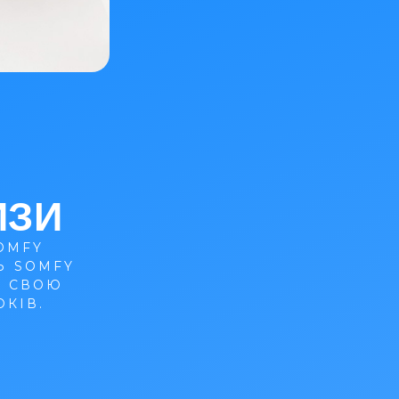
ИЗИ
OMFY
Ь SOMFY
В СВОЮ
КІВ.