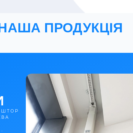
НАША ПРОДУКЦІЯ
И
 ШТОР
ЕВА
.