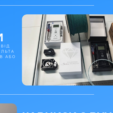
И
 ВІД
УЛЬТА
В АБО