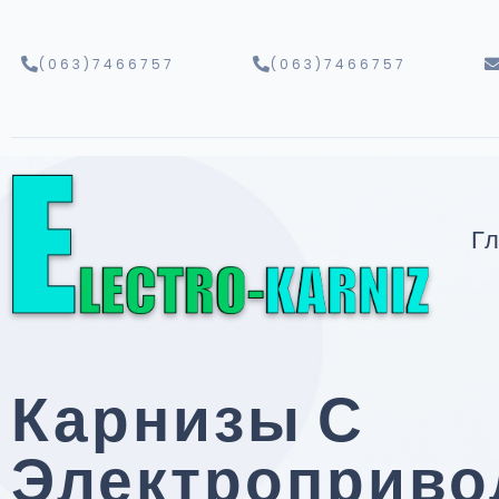
(063)7466757
(063)7466757
Г
Карнизы С
Электроприво