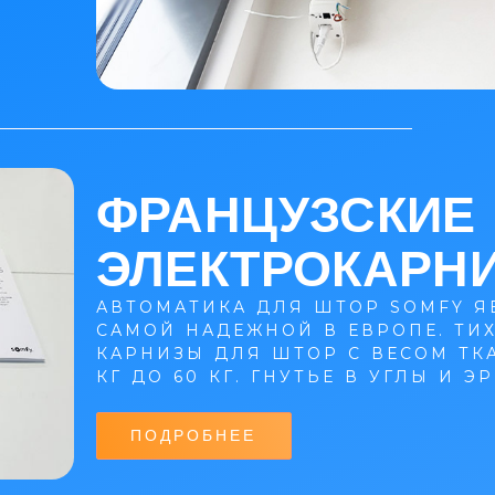
ФРАНЦУЗСКИЕ
ЭЛЕКТРОКАРН
АВТОМАТИКА ДЛЯ ШТОР SOMFY Я
САМОЙ НАДЕЖНОЙ В ЕВРОПЕ. ТИ
КАРНИЗЫ ДЛЯ ШТОР С ВЕСОМ ТКА
КГ ДО 60 КГ. ГНУТЬЕ В УГЛЫ И Э
ПОДРОБНЕЕ