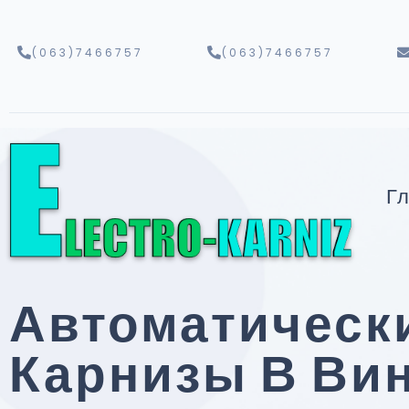
(063)7466757
(063)7466757
Г
Автоматическ
Карнизы В Ви