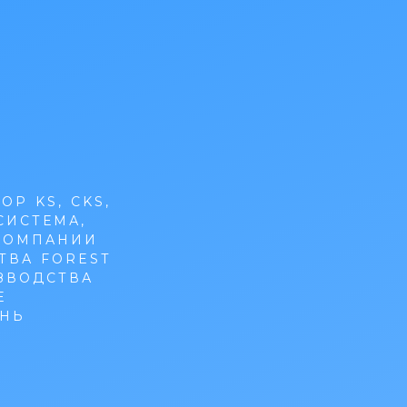
Р KS, CKS,
СИСТЕМА,
 КОМПАНИИ
ТВА FOREST
ЗВОДСТВА
Е
НЬ