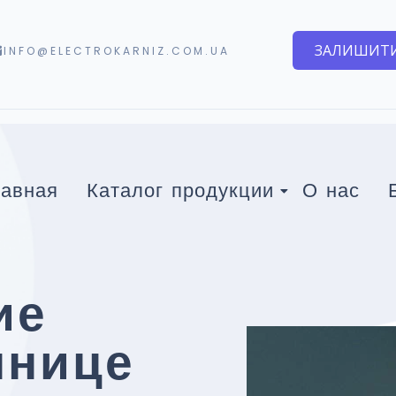
ЗАЛИШИТИ
INFO@ELECTROKARNIZ.COM.UA
лавная
Каталог продукции
О нас
ие
ннице