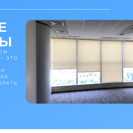
Е
РЫ
ОМ
– ЭТО
ОР
ЩИХ
БРАТЬ