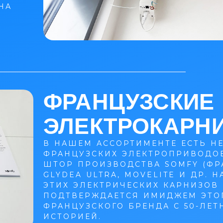
НА
ФРАНЦУЗСКИЕ
ЭЛЕКТРОКАРН
В НАШЕМ АССОРТИМЕНТЕ ЕСТЬ Н
ФРАНЦУЗСКИХ ЭЛЕКТРОПРИВОДО
ШТОР ПРОИЗВОДСТВА SOMFY (ФР
GLYDEA ULTRA, MOVELITE И ДР. 
ЭТИХ ЭЛЕКТРИЧЕСКИХ КАРНИЗОВ
ПОДТВЕРЖДАЕТСЯ ИМИДЖЕМ ЭТО
ФРАНЦУЗСКОГО БРЕНДА С 50-ЛЕТ
ИСТОРИЕЙ.