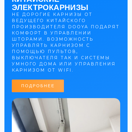
ЭЛЕКТРОКАРНИЗЫ
НЕ ДОРОГИЕ КАРНИЗЫ ОТ
ВЕДУЩЕГО КИТАЙСКОГО
ПРОИЗВОДИТЕЛЯ DOOYA ПОДАРЯТ
КОМФОРТ В УПРАВЛЕНИИ
ШТОРАМИ. ВОЗМОЖНОСТЬ
УПРАВЛЯТЬ КАРНИЗОМ С
ПОМОЩЬЮ ПУЛЬТОВ,
ВЫКЛЮЧАТЕЛЯ ТАК И СИСТЕМЫ
УМНОГО ДОМА ИЛИ УПРАВЛЕНИЯ
КАРНИЗОМ ОТ WIFI.
ПОДРОБНЕЕ