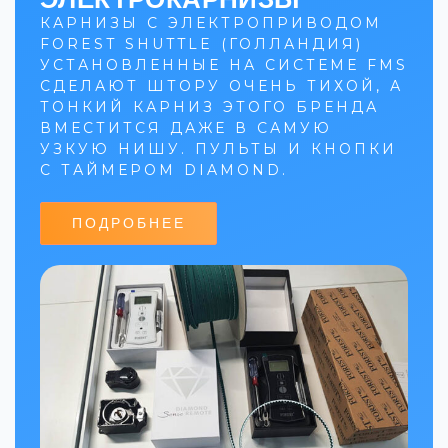
КАРНИЗЫ С ЭЛЕКТРОПРИВОДОМ
FOREST SHUTTLE (ГОЛЛАНДИЯ)
УСТАНОВЛЕННЫЕ НА СИСТЕМЕ FMS
СДЕЛАЮТ ШТОРУ ОЧЕНЬ ТИХОЙ, А
ТОНКИЙ КАРНИЗ ЭТОГО БРЕНДА
ВМЕСТИТСЯ ДАЖЕ В САМУЮ
УЗКУЮ НИШУ. ПУЛЬТЫ И КНОПКИ
С ТАЙМЕРОМ DIAMOND.
ПОДРОБНЕЕ