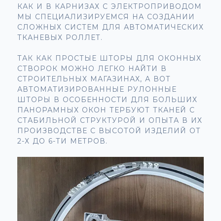
КАК И В КАРНИЗАХ С ЭЛЕКТРОПРИВОДОМ
МЫ СПЕЦИАЛИЗИРУЕМСЯ НА СОЗДАНИИ
СЛОЖНЫХ СИСТЕМ ДЛЯ АВТОМАТИЧЕСКИХ
ТКАНЕВЫХ РОЛЛЕТ.
ТАК КАК ПРОСТЫЕ ШТОРЫ ДЛЯ ОКОННЫХ
СТВОРОК МОЖНО ЛЕГКО НАЙТИ В
СТРОИТЕЛЬНЫХ МАГАЗИНАХ, А ВОТ
АВТОМАТИЗИРОВАННЫЕ РУЛОННЫЕ
ШТОРЫ В ОСОБЕННОСТИ ДЛЯ БОЛЬШИХ
ПАНОРАМНЫХ ОКОН ТЕРБУЮТ ТКАНЕЙ С
СТАБИЛЬНОЙ СТРУКТУРОЙ И ОПЫТА В ИХ
ПРОИЗВОДСТВЕ С ВЫСОТОЙ ИЗДЕЛИЙ ОТ
2-Х ДО 6-ТИ МЕТРОВ.