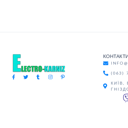
КОНТАКТ
INFO@
(063) 
КИЇВ,
ГНІЗД