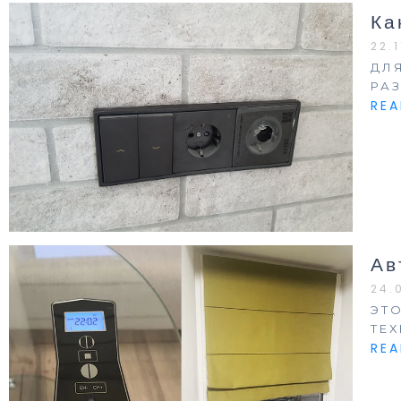
Ка
22.
ДЛ
РА
RE
Ав
24.
ЭТ
ТЕ
RE