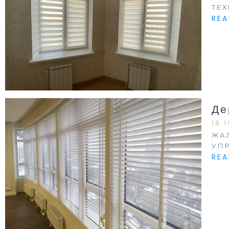
ТЕ
RE
Де
18.
ЖА
УП
RE