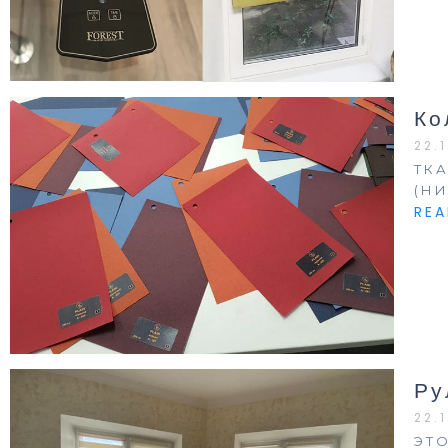
Ко
22.
ТК
(Н
RE
Ру
22.
ЭТ