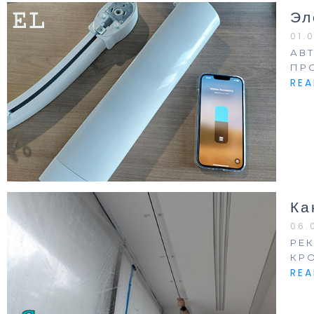
Эл
01.
АВ
ПР
RE
Ка
06.
РЕ
КР
RE