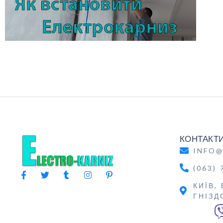
КОНТАКТ
INFO@
(063) 
КИЇВ,
ГНІЗД