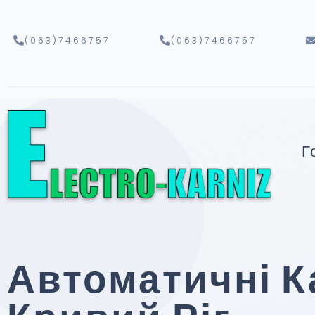
(063)7466757
(063)7466757
Г
Автоматичні К