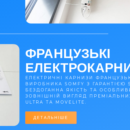
ФРАНЦУЗЬКІ
ЕЛЕКТРОКАРН
ЕЛЕКТРИЧНІ КАРНИЗИ ФРАНЦУЗЬ
ВИРОБНИКА SOMFY З ГАРАНТІЄЮ 5
БЕЗДОГАННА ЯКІСТЬ ТА ОСОБЛИВ
ЗОВНІШНІЙ ВИГЛЯД ПРЕМІАЛЬНИ
ULTRA ТА MOVELITE.
ДЕТАЛЬНІШЕ