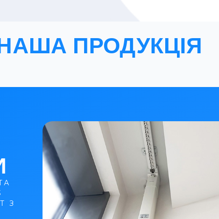
НАША ПРОДУКЦІЯ
И
ТА
3
T З