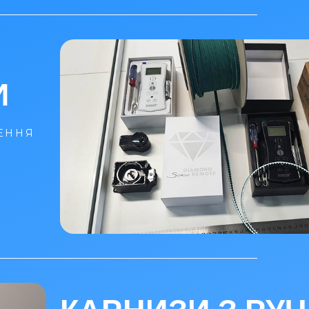
И
ЕННЯ
О